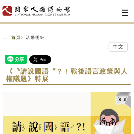
跳到主要內容
網站導覽
:::
首頁
> 活動明細
中文
《〝請說國語〞？！戰後語言政策與人
權議題》特展