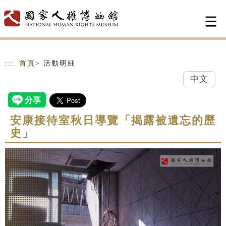
跳到主要內容
網站導覽
:::
首頁
> 活動明細
中文
安康接待室秋日導覽「揭露被遺忘的歷
史」