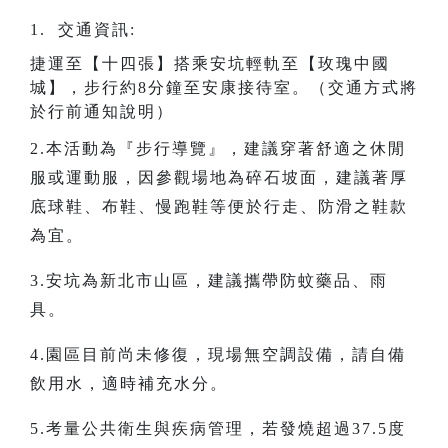
1. 交通資訊:
捷運至【十四張】搭乘安坑輕軌至【玫瑰中國
城】，步行約8分鐘至安康接待室。（交通方式將
於行前通知說明）
2.本活動為『步行導覽』，建議穿著舒適之休閒
服或運動服，因參觀場地為碎石坡面，建議著厚
底球鞋、布鞋、慢跑鞋等便於行走、防滑之鞋款
為宜。
3.安坑為新北市山區，建議攜帶防蚊藥品、雨
具。
4.園區目前尚未修復，現場無空調設備，請自備
飲用水，適時補充水分。
5.考量公共衛生與疾病管理，若發燒超過37.5度