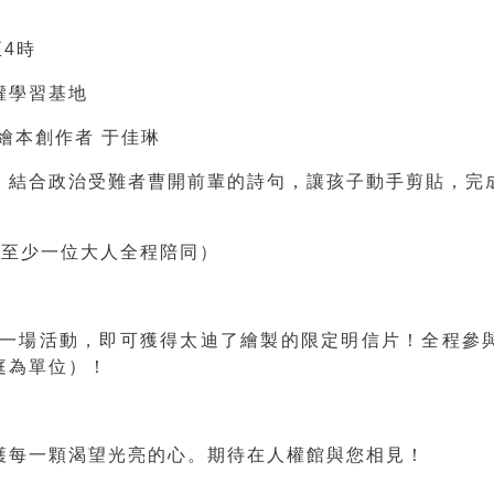
至4時
權學習基地
繪本創作者 于佳琳
！結合政治受難者曹開前輩的詩句，讓孩子動手剪貼，完
需至少一位大人全程陪同）
一場活動，即可獲得太迪了繪製的限定明信片！全程參
庭為單位）！
護每一顆渴望光亮的心。期待在人權館與您相見！