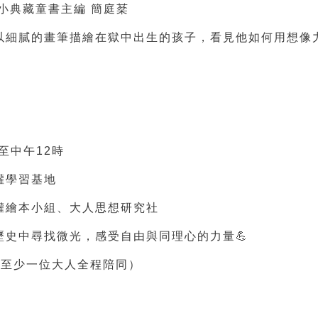
小典藏童書主編 簡庭棻
以細膩的畫筆描繪在獄中出生的孩子，看見他如何用想像
時至中午12時
權學習基地
權繪本小組、大人思想研究社
歷史中尋找微光，感受自由與同理心的力量
💪
需至少一位大人全程陪同）