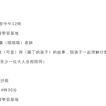
時至中午12時
權學習基地
尹馨（噹噹噹）老師
聽《可是》與《園丁的孩子》的故事，陪孩子一起理解什
需至少一位大人全程陪同）
作沙龍
4時30分
權學習基地