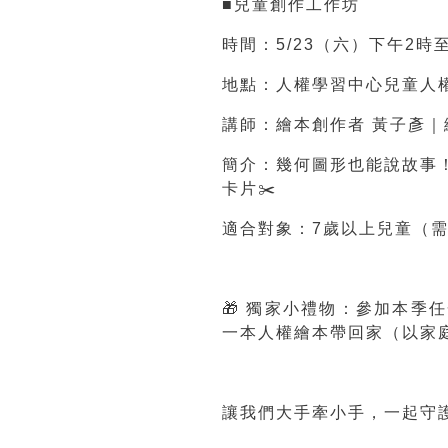
■兒童創作工作坊
時間：5/23（六）下午2時
地點：人權學習中心兒童人
講師：繪本創作者 黃子彥｜
簡介：幾何圖形也能說故事
卡片✂
️
適合對象：7歲以上兒童（
🎁
獨家小禮物：參加本季任
一本人權繪本帶回家（以家
讓我們大手牽小手，一起守