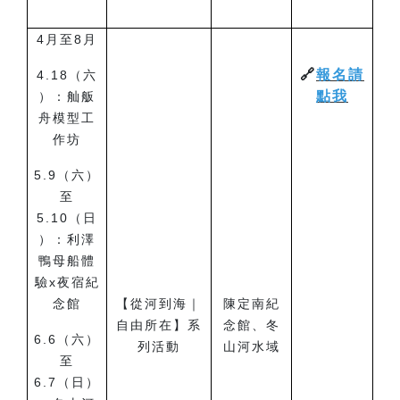
4
月至8月
🔗
報名請
4.18
（六
點我
）：舢舨
舟模型工
作坊
5.9
（六）
至
5.10（日
）：利澤
鴨母船體
驗x夜宿紀
念館
【從河到海｜
陳定南紀
自由所在】系
念館、冬
6.6
（六）
列活動
山河水域
至
6.7（日）