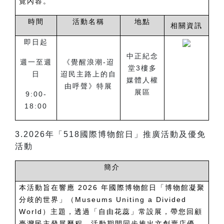
覽內容。
時間
活動名稱
地點
相關資訊
即日起
中正紀念
週一至週
《覺醒浪潮-迢
堂3樓多
日
迢民主路上的自
媒體人權
由呼聲》特展
展區
9:00-
18:00
3.2026
年「518國際博物館日」推廣活動及優免
活動
簡介
本活動旨在響應 2026 年國際博物館日「博物館凝聚
分歧的世界」（Museums Uniting a Divided
World）主題，透過「自由花蕊」常設展，帶您回顧
臺灣民主發展歷程，活動期間同步推出文創賣店優