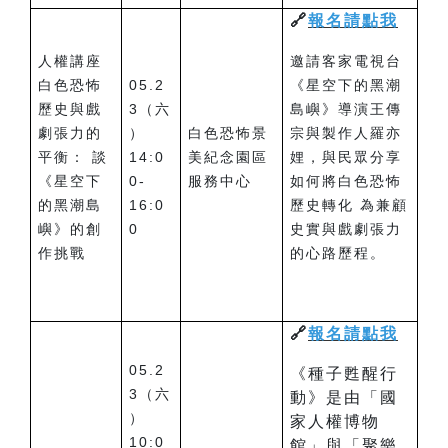
🔗
報名請點我
人權講座
邀請客家電視台
白色恐怖
05.2
《星空下的黑潮
歷史與戲
3（六
島嶼》導演王傳
劇張力的
）
白色恐怖景
宗與製作人羅亦
平衡： 談
14:0
美紀念園區
娌，與民眾分享
《星空下
0-
服務中心
如何將白色恐怖
的黑潮島
16:0
歷史轉化 為兼顧
嶼》的創
0
史實與戲劇張力
作挑戰
的心路歷程。
🔗
報名請點我
05.2
《種子甦醒行
3（六
動》是由「國
）
家人權博物
10:0
館」與「聚樂