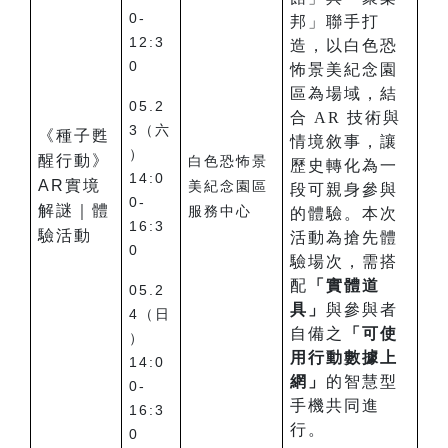
0-
邦」聯手打
12:3
造，以白色恐
0
怖景美紀念園
區為場域，結
05.2
合 AR 技術與
3（六
《種子甦
情境敘事，讓
）
醒行動》
白色恐怖景
歷史轉化為一
14:0
AR實境
美紀念園區
段可親身參與
0-
解謎｜體
服務中心
的體驗。本次
16:3
驗活動
活動為搶先體
0
驗場次，需搭
配
「實體道
05.2
具」
與參與者
4（日
自備之
「可使
）
用行動數據上
14:0
網」
的智慧型
0-
手機共同進
16:3
行。
0