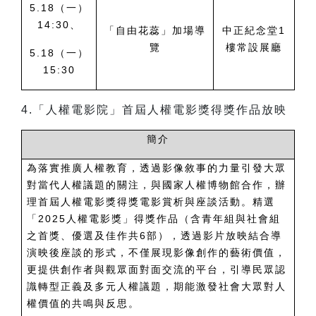
5.18
（一）
14:30、
「自由花蕊」加場導
中正紀念堂1
覽
樓常設展廳
5.18（一）
15:30
4.
「人權電影院」首屆人權電影獎得獎作品放映
簡介
為落實推廣人權教育，透過影像敘事的力量引發大眾
對當代人權議題的關注，與國家人權博物館合作，辦
理首屆人權電影獎得獎電影賞析與座談活動。精選
「2025人權電影獎」得獎作品（含青年組與社會組
之首獎、優選及佳作共6部），透過影片放映結合導
演映後座談的形式，不僅展現影像創作的藝術價值，
更提供創作者與觀眾面對面交流的平台，引導民眾認
識轉型正義及多元人權議題，期能激發社會大眾對人
權價值的共鳴與反思。