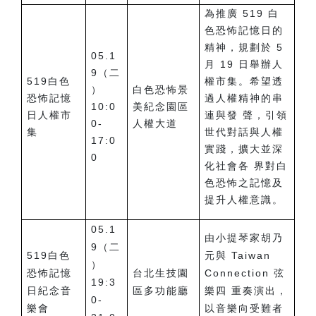
為推廣 519 白
色恐怖記憶日的
精神，規劃於 5
05.1
月 19 日舉辦人
9（二
519白色
權市集。希望透
）
白色恐怖景
恐怖記憶
過人權精神的串
10:0
美紀念園區
日人權市
連與發 聲，引領
0-
人權大道
集
世代對話與人權
17:0
實踐，擴大並深
0
化社會各 界對白
色恐怖之記憶及
提升人權意識。
05.1
由小提琴家胡乃
9（二
519白色
元與 Taiwan
）
恐怖記憶
台北生技園
Connection 弦
19:3
日紀念音
區多功能廳
樂四 重奏演出，
0-
樂會
以音樂向受難者