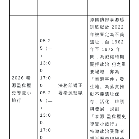
原國防部泰源感
訓監獄於 2022
年被審定為不義
05.2
遺址，自 1962
5（一
年至 1972 年
）
間，為威權時期
13:0
關押政治 犯之重
0-
要場域，亦為
2026 泰
17:0
「泰源事件」發
源監獄歷
0
法務部矯正
生地。為落實推
史導覽小
05.2
署泰源監獄
動不義遺址保
旅行
6（二
存、活化、維護
）
與發展，規劃
13:0
「泰源 監獄歷史
0-
導覽小旅行」，
17:0
特邀政治受難者
0
重返歷史現場分