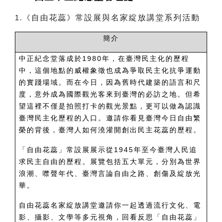
自由花蕊
常設展與名家綻放講堂系列活動
1.
《
》
簡介
中正紀念堂落成於1980年，在臺灣民主化的歷程
中，這個地點的威權象徵也成為爭取民主化抗爭運動
的實踐場域。而在今日，因為舊時代建築的語言和尺
度，意外成為國際觀光客來到臺灣的必訪之地。但希
望這裡不僅是拍照打卡的觀光景點，更可以做為認識
臺灣民主化歷程的入口。邀請你看見臺灣今日自由繁
榮的背後，臺灣人如何澆灌開創出民主花蕊的歷程。
「自由花蕊」常設展展示從1945年至今臺灣人民追
求民主自由的歷程。展覽包括五大單元，分別為世界
浪潮、噤聲年代、臺灣言論自由之路、創傷及綻放光
華。
自由花蕊名家綻放講堂邀請你一起透過流行文化、電
影、攝影、文學等多元視角，回看反思「自由花蕊」