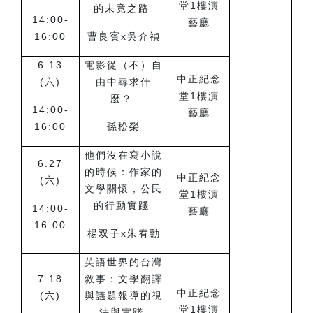
堂1樓演
的未竟之路
14:00-
藝廳
16:00
曹良賓x吳介禎
6.13
電影從（不）自
中正紀念
(
六)
由中尋求什
堂1樓演
麼？
14:00-
藝廳
16:00
孫松榮
他們沒在寫小說
6.27
的時候：作家的
中正紀念
(
六)
文學關懷，公民
堂1樓演
的行動實踐
14:00-
藝廳
16:00
楊双子x朱宥勳
英語世界的台灣
7.18
敘事：文學翻譯
中正紀念
(
六)
與議題報導的視
堂1樓演
法與實踐