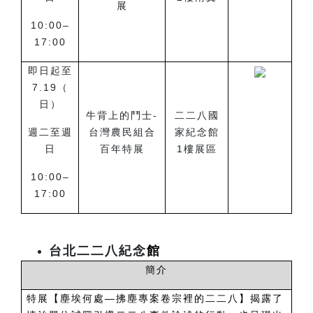
展
10:00
–
17:00
即日起至
7.19（
日）
牛背上的鬥士-
二二八國
週二至週
台灣農民組合
家紀念館
日
百年特展
1樓展區
10:00
–
17:00
台北二二八紀念
館
簡介
特展【塵埃何處—拂塵專案卷宗裡的二二八】揭露了