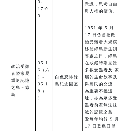
0-
意識，思考自由
17:0
與人權的價值。
0
1951 年 5 月
17 日係首批政
治受難者大規模
移監綠島新生訓
導處之日，綠島
05.1
在戒嚴時期見證
政治受難
6（六
多數受難者及 家
者暨家屬
）-
白色恐怖綠
屬的生命故事及
重返記憶
05.1
島紀念園區
與島民的交流，
之島－綠
8（一
為重要不義遺
島
）
址，亦為眾多受
難者前輩無法抹
滅的記憶之島，
爱每年均於 5 月
17 日登島日舉