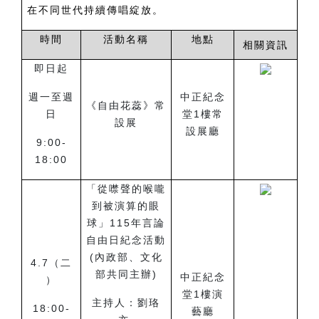
在不同世代持續傳唱綻放。
時間
活動名稱
地點
相關資訊
即日起
週一至週
中正紀念
《自由花蕊》常
日
堂1樓常
設展
設展廳
9:00-
18:00
「從噤聲的喉嚨
到被演算的眼
球」115年言論
自由日紀念活動
(內政部、文化
4.7
（二
部共同主辦)
中正紀念
）
堂1樓演
主持人：劉珞
18:00-
藝廳