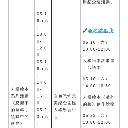
辦紀念性活動。
05.1
6（六
）
🔗
報名請點我
10:0
0-
05.16（六）
12:0
10:00-12:00
0
人權繪本故事屋
05.1
｜台語場
6（六
）
05.16（六）
14:0
14:00-16:30
人權繪本
0-
系列活動
16:3
白色恐怖景
人權繪本《牆外
《恐懼下
0
美紀念園區
的牆》創作沙龍
的童年，
05.2
人權學習中
05.23（六）
黑暗中的
3（六
心
10:00-12:00
微光》
）