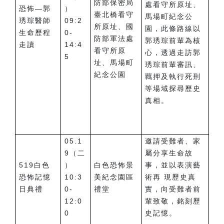
防部保密局
處看守所原址、
恐怖—郭
）
臺北橋看守
馬場町紀念公
琇琮醫師
09:2
所原址、國
園，此條路線以
生命歷程
0-
防部軍法處
郭琇琮前輩為核
走讀
14:4
看守所原
心，透過走訪郭
5
址、馬場町
琇琮前輩審訊、
紀念公園
羈押及執行死刑
等場域探尋歷史
真相。
05.1
邀請受難者、家
9（二
屬分享生命故
519白色
）
白色恐怖景
事，並以表演藝
恐怖記憶
10:3
美紀念園區
術再 現歷史真
日典禮
0-
禮堂
實，向受難者前
12:0
輩致敬，銘刻歷
0
史記憶。