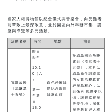
國家人權博物館以紀念儀式與音樂會，向受難者
前輩致上最深敬意，並於園區內外舉辦市集、講
座與導覽等多元活動。
活動名稱
時間
地點
簡介
即日
於綠島園區放映
起至
電影《流麻溝十
10.1
五號》，本片以
0（六
綠島新生訓導處
）
的女政治犯真實
電影放映
白色恐怖綠
經歷為核心，以
《流麻溝
島紀念園區
週一
影像再 現歷史記
十五號》
綠洲山莊
至週
憶，讓觀眾在歷
日
史發生地，深化
15:0
歷史教育與人權