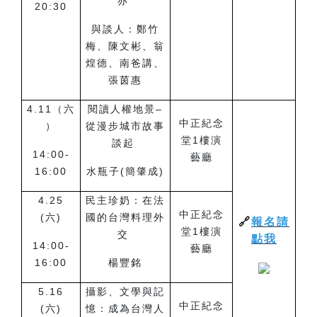
亦
20:30
與談人：鄭竹
梅、陳文彬、翁
煌德、南爸講、
張茵惠
4.11
（六
閱讀人權地景–
中正紀念
）
從漫步城市故事
堂1樓演
談起
14:00-
藝廳
16:00
水瓶子(簡肇成)
4.25
民主珍奶：在法
中正紀念
(
六)
國的台灣料理外
🔗
報名請
堂1樓演
交
點我
14:00-
藝廳
16:00
楊豐銘
5.16
攝影、文學與記
中正紀念
(
六)
憶：成為台灣人