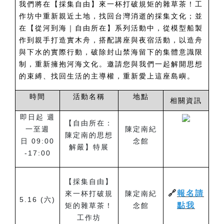
我們將在【採集自由】來一杯打破規矩的雜草茶！工
作坊中重新親近土地，找回台灣消逝的採集文化；並
在【從河到海｜自由所在】系列活動中，從模型船製
作到親手打造實木舟，搭配講座與夜宿活動，以造舟
與下水的實際行動，破除封山禁海留下的集體意識限
制，重新擁抱河海文化。邀請您與我們一起解開思想
的束縛、找回生活的主導權，重新愛上這座島嶼。
時間
活動名稱
地點
相關資訊
即日起 週
【自由所在：
一至週
陳定南紀
陳定南的思想
日
09:00
念館
解嚴】特展
-17:00
【採集自由】
🔗
報名請
來一杯打破規
陳定南紀
5.16 (
六)
點我
矩的雜草茶！
念館
工作坊