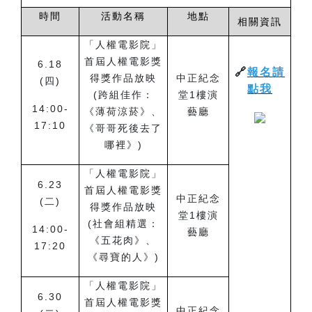
時間
活動名稱
地點
相關資訊
「人權電影院」
首屆人權電影獎
6.18
🔗
報名請
得獎作品放映
中正紀念
(
四)
點我
(跨組佳作：
堂1樓演
14:00-
《薄荷涼菸》、
藝廳
17:10
《哥哥死後去了
哪裡》)
「人權電影院」
6.23
首屆人權電影獎
中正紀念
(
二)
得獎作品放映
堂1樓演
(社會組精選：
14:00-
藝廳
《五花肉》、
17:20
《尋寶的人》)
「人權電影院」
6.30
首屆人權電影獎
中正紀念