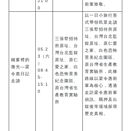
21:0
前輩致敬。
0
以一日小旅行形
式帶領民眾走讀
三張犂招待所原
址、台灣台北監
三張犂招待
獄原址、原仁愛
所原址、台
05.2
之家、白色恐怖
灣台北監獄
3（六
景美紀念園區、
鐵窗裡的
原址、原仁
）
原台灣省生產教
微光—梁
愛之家、白
08:4
育實驗所，此條
令惠日記
色恐怖景美
5-
路線以梁令惠前
走讀
紀念園區、
15:1
輩為核心，透過
原台灣省生
0
走訪梁令惠前輩
產教育實驗
偵訊、羈押及出
所
獄後等場域探尋
歷史真相。