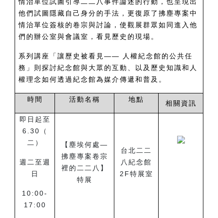
情治單位試圖引導二二八事件論述的行動，也呈現出
他們試圖隱藏自己身分的手法，更復原了拂塵專案中
情治單位簽核的卷宗與討論，使觀展群眾如同進入他
們的辦公室與會議室，看見歷史的現場。
系列講座「讓歷史被看見―― 人權紀念館的公共任
務」則探討紀念館與大眾的互動、以及歷史知識和人
權理念如何透過紀念館為媒介傳遞和普及。
時間
活動名稱
地點
相關資訊
即日起至
6.30（
二）
【塵埃何處—
台北二二
拂塵專案卷宗
週二至週
八紀念館
裡的二二八】
日
2F特展室
特展
10:00-
17:00