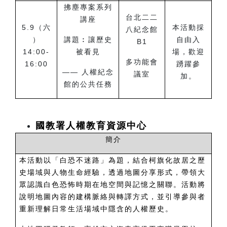
拂塵專案系列
台北二二
講座
5.9
（六
本活動採
八紀念館
）
講題︰讓歷史
自由入
B1
14:00-
被看見
場，歡迎
多功能會
16:00
踴躍參
――
人權紀念
議室
加。
館的公共任務
國教署人權教育資源中心
簡介
本活動以「白恐不迷路」為題，結合柯旗化故居之歷
史場域與人物生命經驗，透過地圖分享形式，帶領大
眾認識白色恐怖時期在地空間與記憶之關聯。活動將
說明地圖內容的建構脈絡與轉譯方式，並引導參與者
重新理解日常生活場域中隱含的人權歷史。