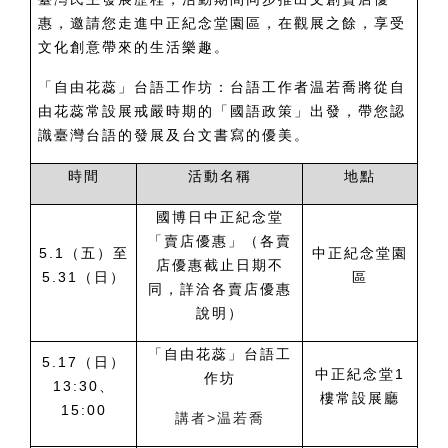
惠，邀請您走進中正紀念堂園區，在觀展之餘，享受
文化創意帶來的生活樂趣。
「自由花蕊」台語工作坊：台語工作者温若喬將從自
由花蕊常設展戒嚴時期的「國語政策」出發，帶您認
識臺灣台語的發展及台文書寫的優美。
時間
活動名稱
地點
國博日中正紀念堂
「賣店優惠」（各賣
5.1
（五）至
中正紀念堂園
店優惠截止日期不
5.31（日）
區
同，詳洽各賣店優惠
說明）
「自由花蕊」台語工
5.17
（日）
中正紀念堂1
作坊
13:30、
樓常設展廳
15:00
講者>温若喬