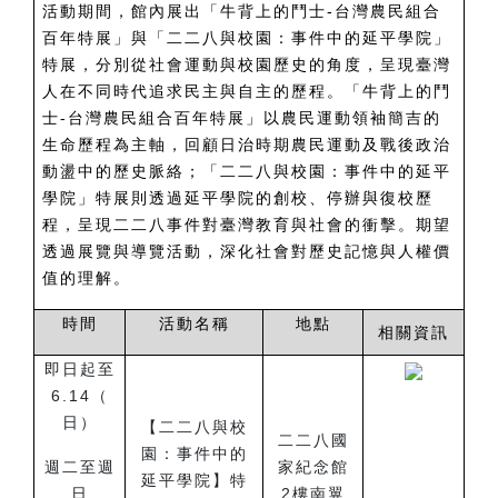
活動期間，館內展出「牛背上的鬥士-台灣農民組合
百年特展」與「二二八與校園：事件中的延平學院」
特展，分別從社會運動與校園歷史的角度，呈現臺灣
人在不同時代追求民主與自主的歷程。「牛背上的鬥
士-台灣農民組合百年特展」以農民運動領袖簡吉的
生命歷程為主軸，回顧日治時期農民運動及戰後政治
動盪中的歷史脈絡；「二二八與校園：事件中的延平
學院」特展則透過延平學院的創校、停辦與復校歷
程，呈現二二八事件對臺灣教育與社會的衝擊。期望
透過展覽與導覽活動，深化社會對歷史記憶與人權價
值的理解。
時間
活動名稱
地點
相關資訊
即日起至
6.14（
日）
【二二八與校
二二八國
園：事件中的
週二至週
家紀念館
延平學院】特
日
2樓南翼