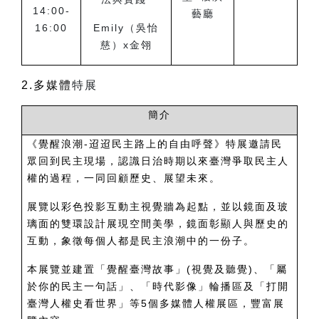
14:00-
藝廳
16:00
Emily（吳怡
慈）x金翎
2.
多媒體
特展
簡介
《覺醒浪潮-迢迢民主路上的自由呼聲》特展邀請民
眾回到民主現場，認識日治時期以來臺灣爭取民主人
權的過程，一同回顧歷史、展望未來。
展覽以彩色投影互動主視覺牆為起點，並以鏡面及玻
璃面的雙環設計展現空間美學，鏡面彰顯人與歷史的
互動，象徵每個人都是民主浪潮中的一份子。
本展覽並建置「覺醒臺灣故事」(視覺及聽覺)、「屬
於你的民主一句話」、「時代影像」輪播區及「打開
臺灣人權史看世界」等5個多媒體人權展區，豐富展