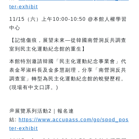
ter-exhibit
11/15
（六）上午10:00-10:50 @本館人權學習
中心
【記憶傷痕，展望未來—從韓國南營洞反共調查
室到民主化運動紀念館的重生】
本館特別邀請韓國「民主化運動紀念事業會」代
表金琴淑科長及金多慧副理，分享「南營洞反共
調查室」轉型為民主化運動紀念館的蛻變歷程。
(現場有中文口譯。)
💭
展覽系列活動2｜報名連
結:
https://www.accupass.com/go/spod_pos
ter-exhibit