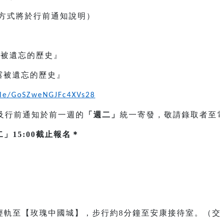
通方式將於行前通知說明）
0『揭露被遺忘的歷史』
00『揭露被遺忘的歷史』
.gle/GoSZweNGJFc4XVs28
及行前通知於前一週的
「週二」
統一寄發，敬請錄取者至
」15:00截止報名＊
輕軌至【玫瑰中國城】，步行約8分鐘至安康接待室。（