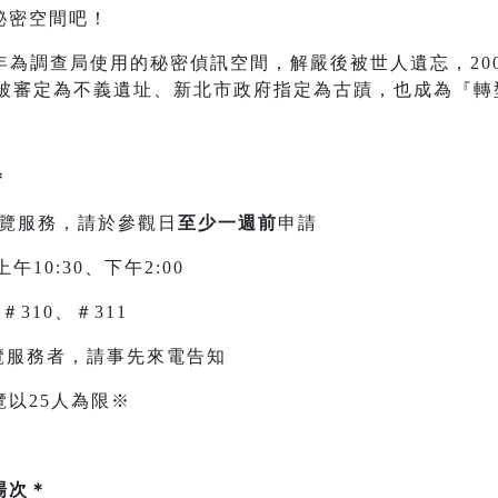
秘密空間吧！
987年為調查局使用的秘密偵訊空間，解嚴後被世人遺忘，2
年被審定為不義遺址、新北市政府指定為古蹟，也成為『
＊
導覽服務，請於參觀日
至少一週前
申請
上午10:30、下午2:00
8＃310、＃311
覽服務者，請事先來電告知
以25人為限※
場次＊