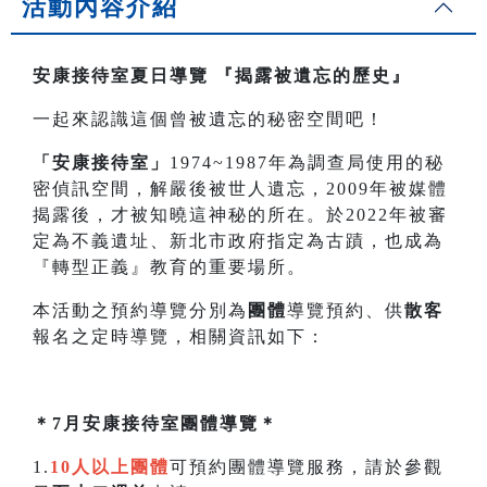
活動內容介紹
安康接待室夏日導覽
『揭露被遺忘的歷史』
一起來認識這個曾被遺忘的秘密空間吧！
「安康接待室」
1974~1987年為調查局使用的秘
密偵訊空間，解嚴後被世人遺忘，2009年被媒體
揭露後，才被知曉這神秘的所在。於2022年被審
定為不義遺址、新北市政府指定為古蹟，也成為
『轉型正義』教育的重要場所。
本活動之預約導覽分別為
團體
導覽預約、供
散客
報名之定時導覽，相關資訊如下：
＊7月安康接待室團體導覽＊
1.
10人以上團體
可預約團體導覽服務，請於參觀