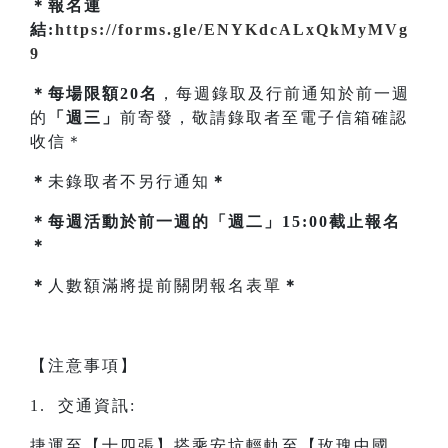
＊報名連
結:
https://forms.gle/ENYKdcALxQkMyMVg
9
＊每場限額20名
，每週錄取及行前通知於前一週
的
「週三」
前寄發，敬請錄取者至電子信箱確認
收信＊
＊
未錄取者不另行通知
＊
＊每週活動於前一週的「週二」15:00截止報名
＊
＊
人數額滿將提前關閉報名表單
＊
【注意事項】
1. 交通資訊:
捷運至【十四張】搭乘安坑輕軌至【玫瑰中國