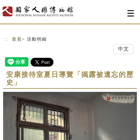
跳到主要內容
網站導覽
:::
首頁
> 活動明細
中文
安康接待室夏日導覽「揭露被遺忘的歷
史」