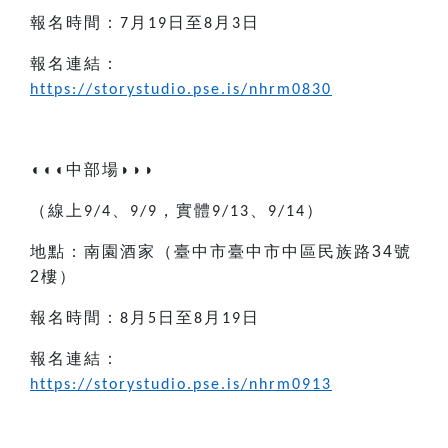
報名時間：
月
日至
月
日
7
19
8
3
報名連結：
https://storystudio.pse.is/nhrm0830
◖◖◖
中部場
◗◗◗
（線上
、
，實體
、
）
9/4
9/9
9/13
9/14
地點：
南園酒家
（臺中市
臺中市中區民族路
34
號
2
樓
）
報名時間：
月
日至
月
日
8
5
8
19
報名連結：
https://storystudio.pse.is/nhrm0913