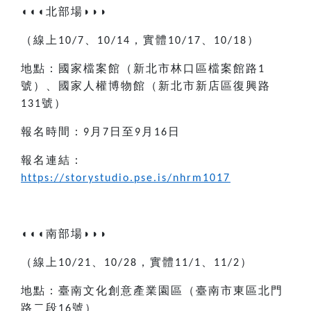
◖◖◖
北部場
◗◗◗
（線上
、
，實體
、
）
10/7
10/14
10/17
10/18
地點：國家檔案館（新北市林口區檔案館路
1
號）、國家人權博物館（新北市新店區復興路
號）
131
報名時間：
月
日至
月
日
9
7
9
16
報名連結：
https://storystudio.pse.is/nhrm1017
◖◖◖
南部場
◗◗◗
（線上
、
，實體
、
）
10/21
10/28
11/1
11/2
地點：臺南文化創意產業園區（臺南市東區北門
路二段
號）
16