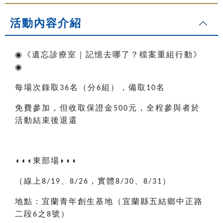
活動內容介紹
◉
《遺忘診療室｜記憶去哪了？檔案重組行動》
◉
每場次錄取
名
（
分
組
）
，備取
名
36
6
10
免費參加，但收取保證金
元，全程參與者於
500
活動結束後退還
◖◖◖
東部場
◗◗◗
（線上
、
，實體
、
）
8/19
8/26
8/30
8/31
地點：宜蘭青年創生基地（宜蘭縣五結鄉中正路
二段
之
號）
6
8