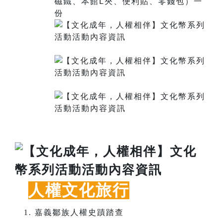
磁鐵、本館L夾、便利貼、零錢包）一
份
人權文化旅行
嘉義鄒族人權史蹟踏查