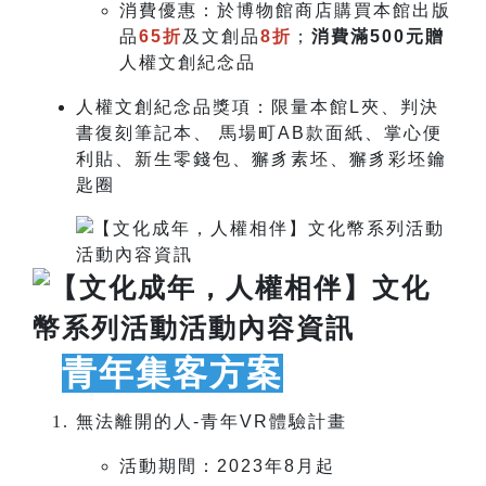
消費優惠：於博物館商店購買本館出版
品
65折
及文創品
8折
；
消費滿500元贈
人權文創紀念品
人權文創紀念品獎項：
限量本館L夾、判決
書復刻筆記本、 馬場町AB款面紙、掌心便
利貼、新生零錢包、獬豸素坯、獬豸彩坯鑰
匙圈
青年集客方案
無法離開的人-青年VR體驗計畫
活動期間：2023年8月起