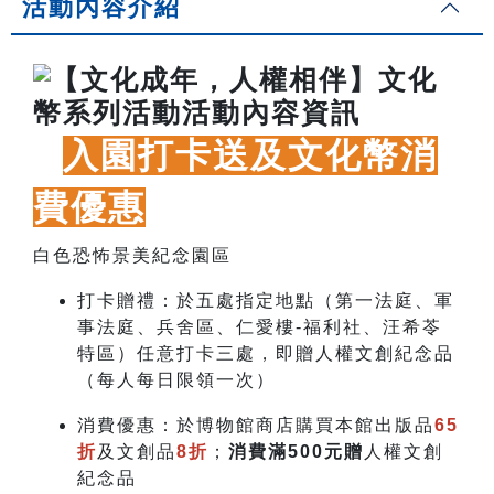
活動內容介紹
入園打卡送及文化幣消
費優惠
白色恐怖景美紀念園區
打卡贈禮：於五處指定地點（第一法庭、軍
事法庭、兵舍區、仁愛樓-福利社、汪希苓
特區）任意打卡三處，即贈
人權文創紀念品
（每人每日限領一次）
消費優惠：於博物館商店購買本館出版品
65
折
及文創品
8折
；
消費滿500元贈
人權文創
紀念品