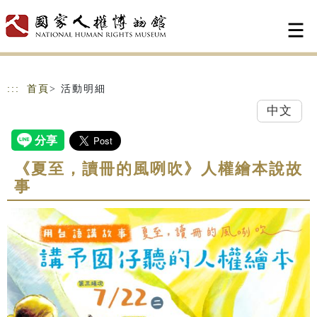
跳到主要內容
網站導覽
:::
首頁
> 活動明細
中文
《夏至，讀冊的風咧吹》人權繪本說故
事