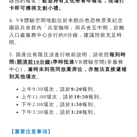
路預約報名；
歡迎持有文化幣青年報名，現場打
卡即可獲得文創小禮。
4. VR體驗空間地點位於本館白色恐怖景美紀念
園區兵舍群內「兵室咖啡」與兵舍五中間，距離
入口處服務中心步行約8分鐘，建議預留充足時
間。
5. 因座位有限且須進行映前說明，請依照
報到時
間
(
開演前10分鐘)
準時抵達
VR體驗空間(非服務
中心)，
逾時未到視同放棄席位，亦無法直接遞補
到其他場次
。
上午9:30場次，請於
9:20
報到。
上午11:00場次，請於
10:50
報到。
下午2:00場次，請於
1:50
報到。
下午3:30場次，請於
3:20
報到。
【重要注意事項】