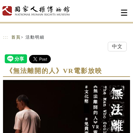
跳到主要內容
網站導覽
:::
首頁
> 活動明細
中文
《無法離開的人》VR電影放映