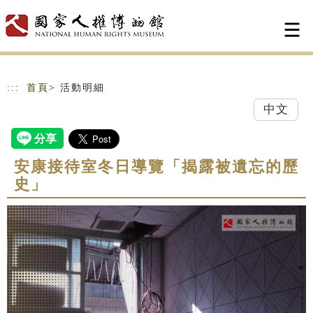
跳到主要內容
網站導覽
:::
首頁
> 活動明細
中文
安康接待室冬日導覽「揭露被遺忘的歷
史」