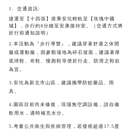
1. 交通資訊:
捷運至【十四張】搭乘安坑輕軌至【玫瑰中國
城】，步行約8分鐘至安康接待室。（交通方式將
於行前通知說明）
2.本活動為『步行導覽』，建議穿著舒適之休閒
服或運動服，因參觀場地為碎石坡面，建議著厚
底球鞋、布鞋、慢跑鞋等便於行走、防滑之鞋款
為宜。
3.安坑為新北市山區，建議攜帶防蚊藥品、雨
具。
4.園區目前尚未修復，現場無空調設備，請自備
飲用水，適時補充水分。
5.考量公共衛生與疾病管理，若發燒超過37.5度