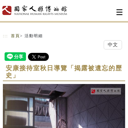
跳到主要內容
網站導覽
:::
首頁
> 活動明細
中文
安康接待室秋日導覽「揭露被遺忘的歷
史」