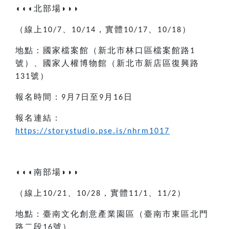
◖◖◖
北部場
◗◗◗
（線上
、
，實體
、
）
10/7
10/14
10/17
10/18
地點：國家檔案館（新北市林口區檔案館路
1
號）、國家人權博物館（新北市新店區復興路
號）
131
報名時間：
月
日至
月
日
9
7
9
16
報名連結：
https://storystudio.pse.is/nhrm1017
◖◖◖
南部場
◗◗◗
（線上
、
，實體
、
）
10/21
10/28
11/1
11/2
地點：臺南文化創意產業園區（臺南市東區北門
路二段
號）
16