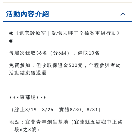
活動內容介紹
◉
《遺忘診療室｜記憶去哪了？檔案重組行動》
◉
每場次錄取
名
（
分
組
）
，備取
名
36
6
10
免費參加，但收取保證金
元，全程參與者於
500
活動結束後退還
◖◖◖
東部場
◗◗◗
（線上
、
，實體
、
）
8/19
8/26
8/30
8/31
地點：宜蘭青年創生基地（宜蘭縣五結鄉中正路
二段
之
號）
6
8