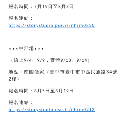
報名時間：
月
日至
月
日
7
19
8
3
報名連結：
https://storystudio.pse.is/nhrm0830
◖◖◖
中部場
◗◗◗
（線上
、
，實體
、
）
9/4
9/9
9/13
9/14
地點：
南園酒家
（臺中市
臺中市中區民族路
34
號
2
樓
）
報名時間：
月
日至
月
日
8
5
8
19
報名連結：
https://storystudio.pse.is/nhrm0913