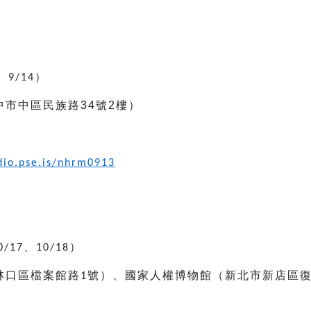
、
）
9/14
中市中區民族路
34
號
2
樓
）
日
udio.pse.is/nhrm0913
、
）
0/17
10/18
林口區檔案館路
號）、國家人權博物館（新北市新店區
1
日