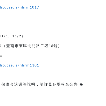
udio.pse.is/nhrm1017
、
）
11/1
11/2
區（臺南市東區北門路二段
號）
16
日
udio.pse.is/nhrm1101
、保證金退還等說明，請詳見各場報名公告
◉