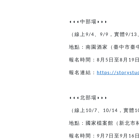
◖◖◖
中部場
◗◗◗
（線上
、
，實體
9/4
9/9
9/13
地點：
南園酒家
（臺中市
臺
報名時間：
月
日至
月
8
5
8
19
報名連結：
https://storyst
◖◖◖
北部場
◗◗◗
（線上
、
，實體
10/7
10/14
1
地點：國家檔案館（新北市
報名時間：
月
日至
月
9
7
9
16