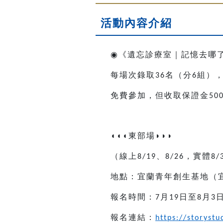
活動內容介紹
◉
《遺忘診療室｜記憶去哪
每場次錄取
名
（
分
組
）
36
6
免費參加，但收取保證金
50
◖◖◖
東部場
◗◗◗
（線上
、
，實體
8/19
8/26
8/
地點：宜蘭青年創生基地（
報名時間：
月
日至
月
7
19
8
3
報名連結：
https://storyst