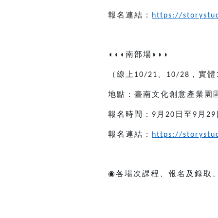
報名連結：
https://storyst
◖◖◖
南部場
◗◗◗
（線上
、
，實體
10/21
10/28
地點：臺南文化創意產業園
報名時間：
月
日至
月
9
20
9
29
報名連結：
https://storyst
◉
各場次課程、報名及錄取