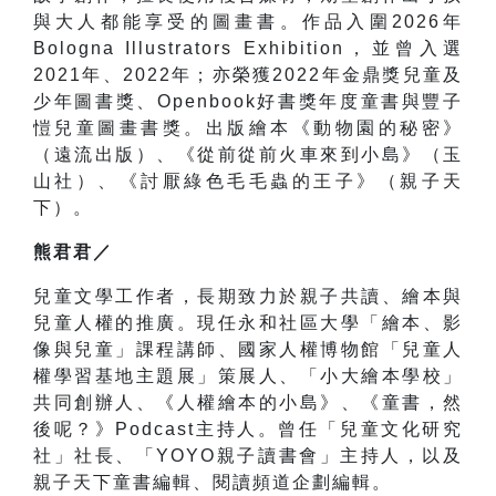
與大人都能享受的圖畫書。作品入圍
2026
年
Bologna Illustrators Exhibition
，並曾入選
2021
年、
2022
年；亦榮獲
2022
年金鼎獎兒童及
少年圖書獎、
Openbook
好書獎年度童書與豐子
愷兒童圖畫書獎。出版繪本《動物園的秘密》
（遠流出版）、《從前從前火車來到小島》（玉
山社）、《討厭綠色毛毛蟲的王子》（親子天
下）。
熊君君／
兒童文學工作者，長期致力於親子共讀、繪本與
兒童人權的推廣。現任永和社區大學「繪本、影
像與兒童」課程講師、國家人權博物館「兒童人
權學習基地主題展」策展人、「小大繪本學校」
共同創辦人、《人權繪本的小島》、《童書，然
後呢？》
Podcast
主持人。曾任「兒童文化研究
社」社長、「
YOYO
親子讀書會」主持人，以及
親子天下童書編輯、閱讀頻道企劃編輯。