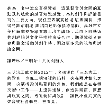
身為一名中途全盲視障者，透過聲音與空間的互
動及其敏銳的感官知覺感受，為其創作與評論書
寫的主要方向。現任空表演實驗場 駐團團長、滯
留島舞蹈劇場 舞蹈口述影像指導講師、高雄市立
美術館非視覺導覽志工培力講師，藉由不同藝術
共創經驗與文化平權推廣等合作，期望障礙者在
參與藝文活動與創作時，開啟更多元的視角與討
論空間。
謝若琳／
三明治工共同創辦人
三明治工成立於2012年，名稱源自「三名志工」
的諧音，也像三明治裡的餡料，夾在兩片麵包之
間，扮演橋梁與黏著劑的角色。我們總是在各種
夾層中工作——主流與邊緣、創造與照顧、夢想
與現實之間。透過藝術與設計，讓微小但真實的
聲音被社會聽見、被看見。