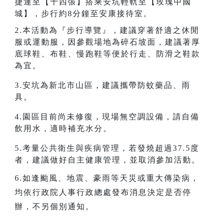
捷運至【十四張】搭乘安坑輕軌至【玫瑰中國
城】，步行約8分鐘至安康接待室。
2.本活動為『步行導覽』，建議穿著舒適之休閒
服或運動服，因參觀場地為碎石坡面，建議著厚
底球鞋、布鞋、慢跑鞋等便於行走、防滑之鞋款
為宜。
3.安坑為新北市山區，建議攜帶防蚊藥品、雨
具。
4.園區目前尚未修復，現場無空調設備，請自備
飲用水，適時補充水分。
5.考量公共衛生與疾病管理，若發燒超過37.5度
者，建議做好自主健康管理，並取消參加活動。
6.
如逢颱風、地震、豪雨等天災或重大傳染病，
均依行政院人事行政總處發布消息決定是否停
辦，不另個別通知。