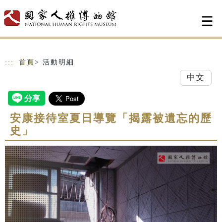
跳到主要內容
網站導覽
:::
首頁
> 活動明細
中文
安康接待室夏日導覽「揭露被遺忘的歷
史」