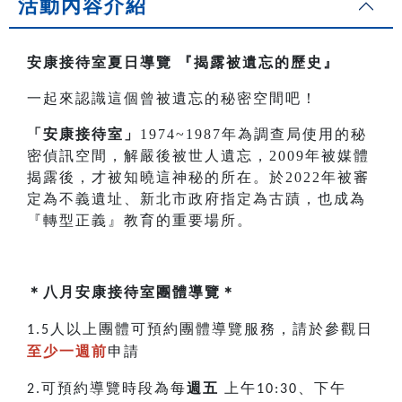
活動內容介紹
安康接待室夏日導覽
『揭露被遺忘的歷史』
一起來認識這個曾被遺忘的秘密空間吧！
「安康接待室」
1974~1987年為調查局使用的秘
密偵訊空間，解嚴後被世人遺忘，2009年被媒體
揭露後，才被知曉這神秘的所在。於2022年被審
定為不義遺址、新北市政府指定為古蹟，也成為
『轉型正義』教育的重要場所。
＊八月安康接待室團體導覽＊
人以上團體可預約團體導覽服務，請於參觀日
1.5
至少一週前
申請
可預約導覽時段為每
週五
上午
、下午
2.
10:30