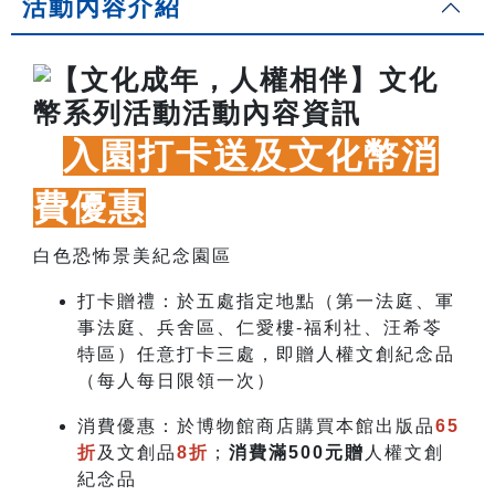
活動內容介紹
入園打卡送及文化幣消
費優惠
白色恐怖景美紀念園區
打卡贈禮：於五處指定地點（第一法庭、軍
事法庭、兵舍區、仁愛樓-福利社、汪希苓
特區）任意打卡三處，即贈
人權文創紀念品
（每人每日限領一次）
消費優惠：於博物館商店購買本館出版品
65
折
及文創品
8折
；
消費滿500元贈
人權文創
紀念品