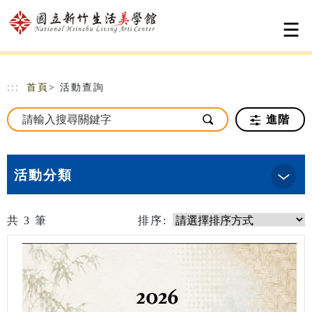
跳到主要內容
網站導覽
:::
首頁
> 活動查詢
進階
活動分類
共
3
筆
排序: