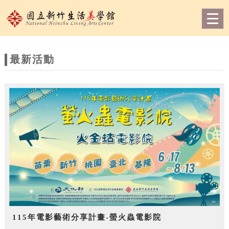
跳到主要內容
網站導覽
Togg
navig
網
站
最新活動
主
題
115年電影藝術分享計畫-螢火蟲電影院