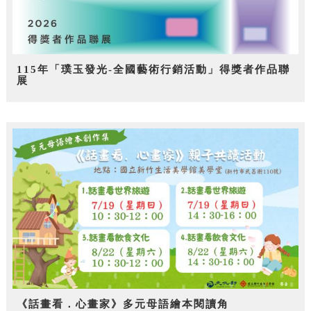
115年「璞玉發光-全國藝術行銷活動」得獎者作品聯
展
《話畫看．心畫家》多元母語繪本閱讀角