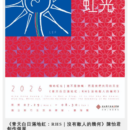
《青天白日滿地虹：RHS｜沒有敵人的幾何》陳怡君
創作個展