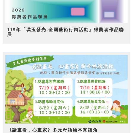
115年「璞玉發光-全國藝術行銷活動」得獎者作品聯
展
《話畫看．心畫家》多元母語繪本閱讀角