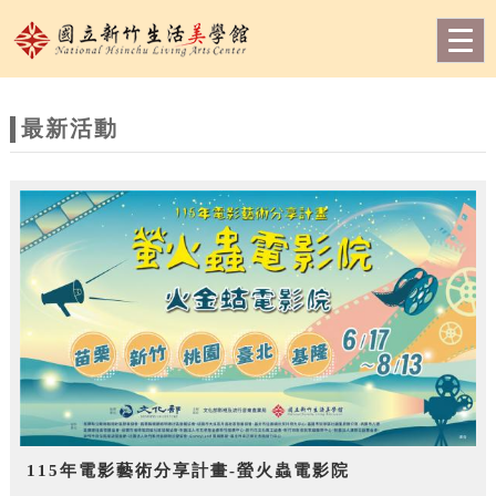
跳到主要內容
網站導覽
Togg
navig
網
站
最新活動
主
題
115年電影藝術分享計畫-螢火蟲電影院