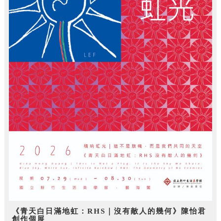
《青天白日滿地虹：RHS｜沒有敵人的幾何》陳怡君
創作個展