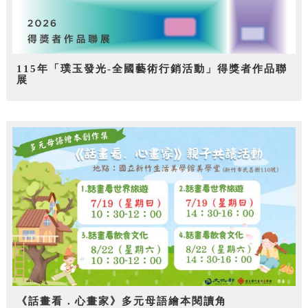
115年「璞玉發光-全國藝術行銷活動」得獎者作品聯
展
《話畫看．心畫家》多元母語繪本閱讀角