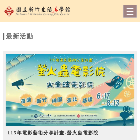
跳到主要內容
網站導覽
Togg
navig
網
站
最新活動
主
題
115年電影藝術分享計畫-螢火蟲電影院