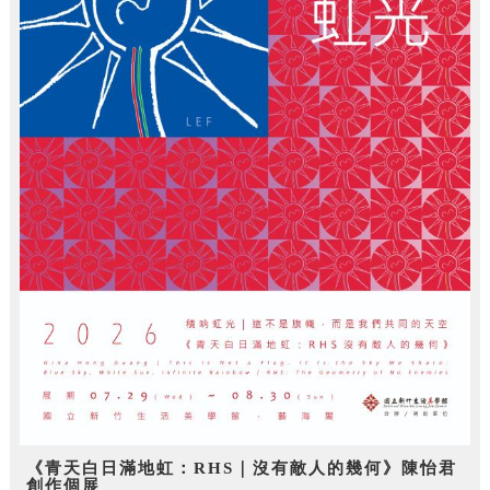
《青天白日滿地虹：RHS｜沒有敵人的幾何》陳怡君
創作個展