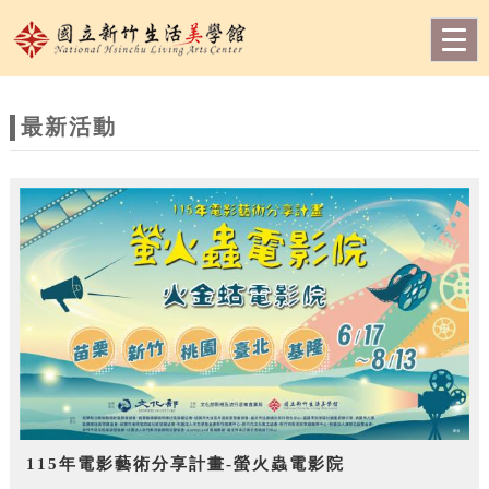
跳到主要內容
網站導覽
Togg
navig
網
站
最新活動
主
題
115年電影藝術分享計畫-螢火蟲電影院