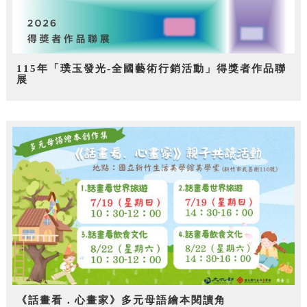
115年「璞玉發光-全國藝術行銷活動」得獎者作品聯
展
《話畫看．心畫家》多元母語繪本閱讀角