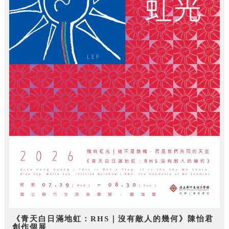
《青天白日滿地虹：RHS｜沒有敵人的幾何》陳怡君
創作個展