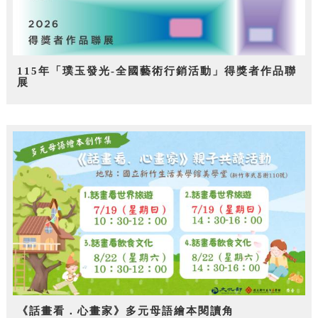
115年「璞玉發光-全國藝術行銷活動」得獎者作品聯
展
《話畫看．心畫家》多元母語繪本閱讀角