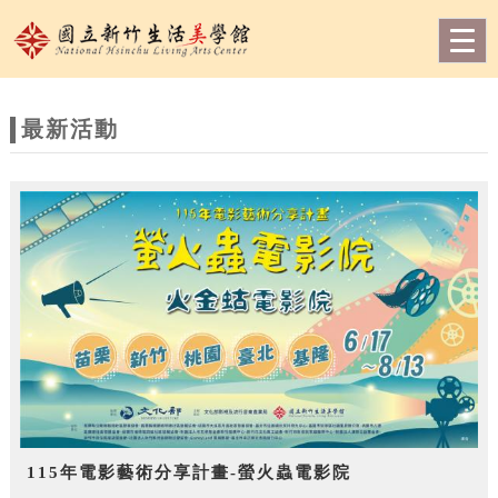
跳到主要內容
網站導覽
Togg
navig
網
站
最新活動
主
題
115年電影藝術分享計畫-螢火蟲電影院