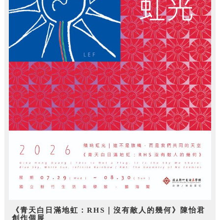
《青天白日滿地虹：RHS｜沒有敵人的幾何》陳怡君
創作個展