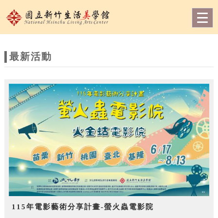
跳到主要內容
網站導覽
Togg
navig
網
站
最新活動
主
題
115年電影藝術分享計畫-螢火蟲電影院