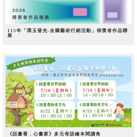
115年「璞玉發光-全國藝術行銷活動」得獎者作品聯
展
《話畫看．心畫家》多元母語繪本閱讀角