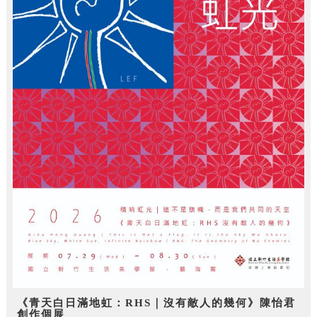
《青天白日滿地虹：RHS｜沒有敵人的幾何》陳怡君
創作個展