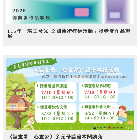
115年「璞玉發光-全國藝術行銷活動」得獎者作品聯
展
《話畫看．心畫家》多元母語繪本閱讀角