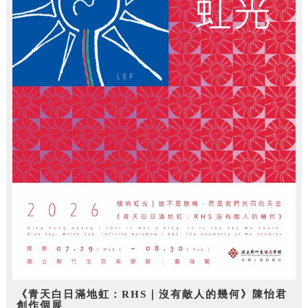
《青天白日滿地虹：RHS｜沒有敵人的幾何》陳怡君
創作個展