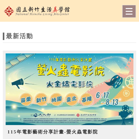
跳到主要內容
網站導覽
Togg
navig
網
站
最新活動
主
題
115年電影藝術分享計畫-螢火蟲電影院