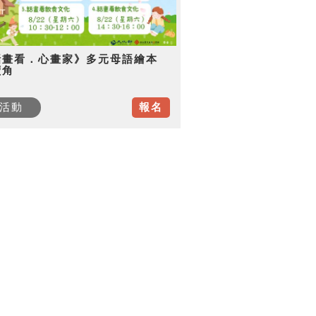
話畫看．心畫家》多元母語繪本
讀角
活動
報名