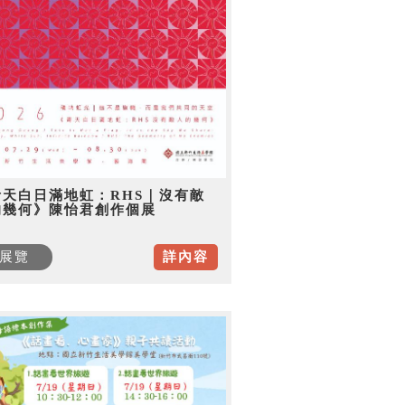
青天白日滿地虹：RHS｜沒有敵
的幾何》陳怡君創作個展
展覽
詳內容