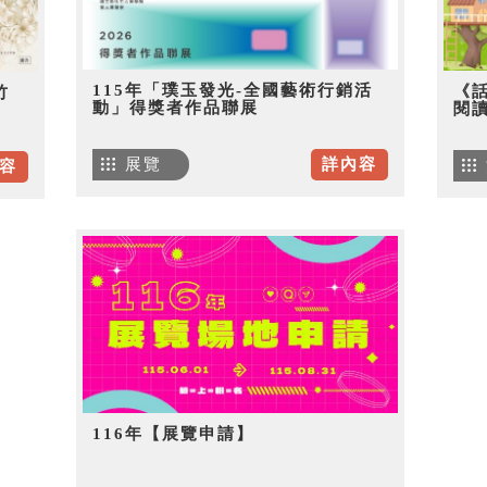
115年「璞玉發光-全國藝術行銷活
《
竹
動」得獎者作品聯展
閱
展覽
詳內容
容
116年【展覽申請】