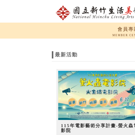
跳到主要內容
網站導覽
會員專
網
MEMBER CE
站
最新活動
主
題
115年電影藝術分享計畫-螢火蟲
影院