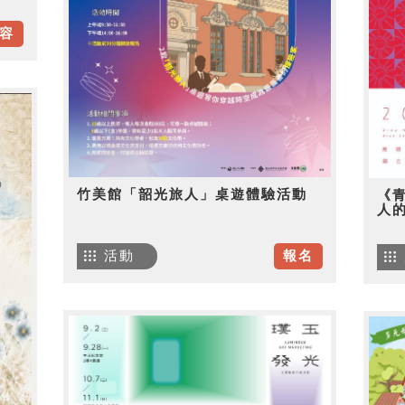
容
竹美館「韶光旅人」桌遊體驗活動
《
人
活動
報名