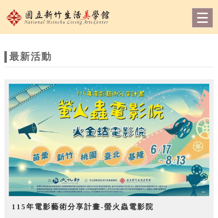
跳到主要內容
網站導覽
Togg
navig
網
站
最新活動
主
題
115年電影藝術分享計畫-螢火蟲電影院