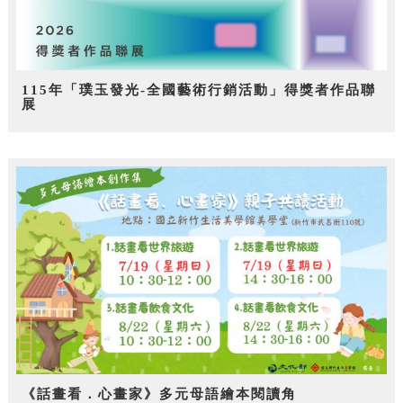
115年「璞玉發光-全國藝術行銷活動」得獎者作品聯
展
《話畫看．心畫家》多元母語繪本閱讀角