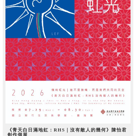
《青天白日滿地虹：RHS｜沒有敵人的幾何》陳怡君
創作個展