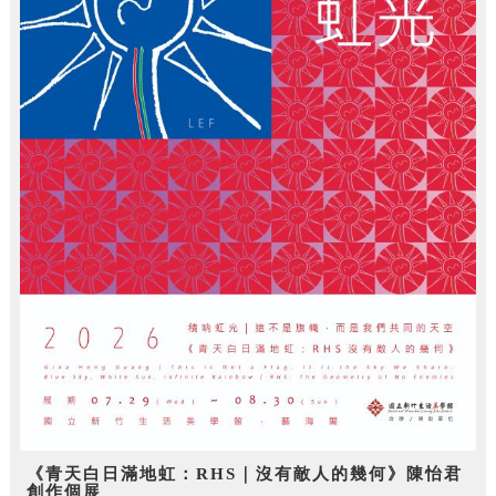
《青天白日滿地虹：RHS｜沒有敵人的幾何》陳怡君
創作個展