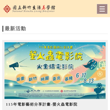
跳到主要內容
網站導覽
Togg
navig
網
站
最新活動
主
題
115年電影藝術分享計畫-螢火蟲電影院