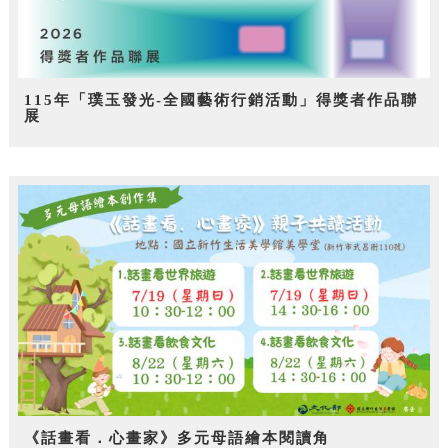
115年「璞玉發光-全國藝術行銷活動」得獎者作品聯
展
《話畫看．心畫家》多元母語繪本閱讀角