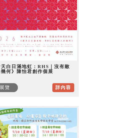
青天白日滿地虹：RHS｜沒有敵
的幾何》陳怡君創作個展
展覽
詳內容