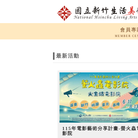
跳到主要內容
網站導覽
會員專
網
MEMBER CE
站
最新活動
主
題
115年電影藝術分享計畫-螢火蟲
影院