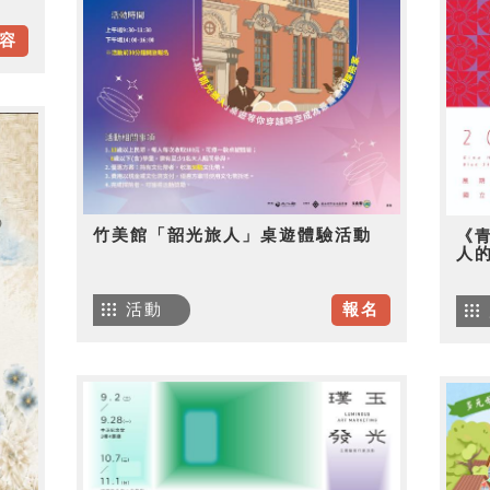
容
竹美館「韶光旅人」桌遊體驗活動
《
人
活動
報名