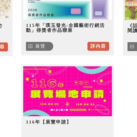
115年「璞玉發光-全國藝術行銷活
《
竹
動」得獎者作品聯展
閱
展覽
詳內容
容
116年【展覽申請】