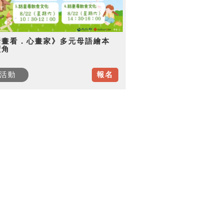
話畫看．心畫家》多元母語繪本
讀角
活動
報名