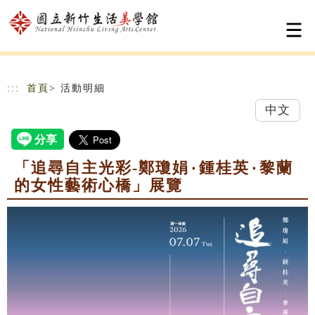
跳到主要內容
網站導覽
:::
首頁
> 活動明細
中文
「追尋自主光彩-鄭瓊娟۰鍾桂英۰黎蘭
的女性藝術心橋」展覽