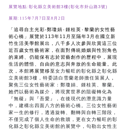
展覽地點:彰化縣立美術館3樓(彰化市卦山路3號)
展期:115年7月7日至8月2日
「追尋自主光彩-鄭瓊娟۰鍾桂英۰黎蘭的女性藝
術心橋」展覽於113年11月至隔年3月在國立新
竹生活美學館展出，八千多人次參與欣賞這三位
近百歲女性藝術家，在面對傳統婚姻與性別角色
的束縛、仍能保有志於習藝創作的歷程中，展現
生活的體悟、自由的意志與奔放的生命能量。此
次，
本館
將展覽移至
女力暢旺的彰化縣之彰化縣
立美術館3樓，特委請白雪蘭老師擔任策展人
，
聚焦三位女性藝術家：鄭瓊娟、鍾桂英、黎蘭。
她們以藝術為媒介，將現實世界的阻礙轉化為
『無礙』與『吾愛』，在後現代的潛意識力量
中，建構出四面八方的藝術心橋。三位女性藝術
家一生的修行，透過旋轉、翻轉與自轉三階段，
不僅完成了個人生命的救贖，更在女力暢旺的彰
化縣之彰化縣立美術館的展覽中，勾勒出女性主