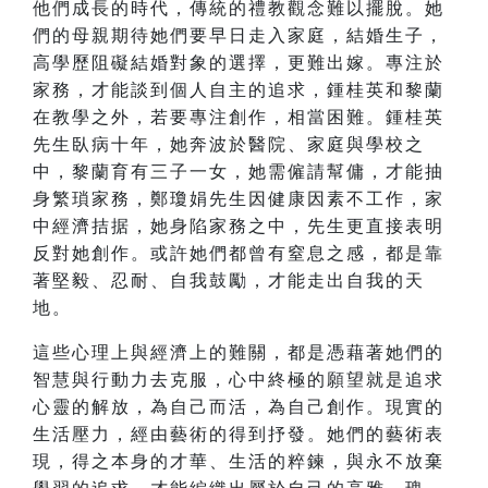
他們成長的時代，傳統的禮教觀念難以擺脫。她
們的母親期待她們要早日走入家庭，結婚生子，
高學歷阻礙結婚對象的選擇，更難出嫁。專注於
家務，才能談到個人自主的追求，鍾桂英和黎蘭
在教學之外，若要專注創作，相當困難。鍾桂英
先生臥病十年，她奔波於醫院、家庭與學校之
中，黎蘭育有三子一女，她需僱請幫傭，才能抽
身繁瑣家務，鄭瓊娟先生因健康因素不工作，家
中經濟拮据，她身陷家務之中，先生更直接表明
反對她創作。或許她們都曾有窒息之感，都是靠
著堅毅、忍耐、自我鼓勵，才能走出自我的天
地。
這些心理上與經濟上的難關，都是憑藉著她們的
智慧與行動力去克服，心中終極的願望就是追求
心靈的解放，為自己而活，為自己創作。現實的
生活壓力，經由藝術的得到抒發。她們的藝術表
現，得之本身的才華、生活的粹鍊，與永不放棄