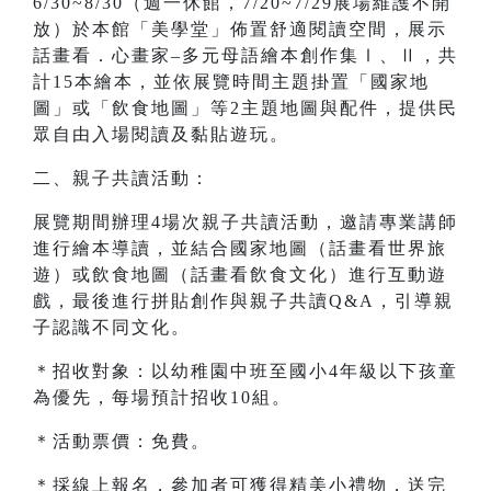
6/30~8/30（週一休館，7/20~7/29展場維護不開
放）於本館「美學堂」佈置舒適閱讀空間，展示
話畫看．心畫家–多元母語繪本創作集Ⅰ、Ⅱ，共
計15本繪本，並依展覽時間主題掛置「國家地
圖」或「飲食地圖」等2主題地圖與配件，提供民
眾自由入場閱讀及黏貼遊玩。
二、親子共讀活動：
展覽期間辦理4場次親子共讀活動，邀請專業講師
進行繪本導讀，並結合國家地圖（話畫看世界旅
遊）或飲食地圖（話畫看飲食文化）進行互動遊
戲，最後進行拼貼創作與親子共讀Q&A，引導親
子認識不同文化。
＊招收對象：以幼稚園中班至國小4年級以下孩童
為優先，每場預計招收10組。
＊活動票價：免費。
＊採線上報名，參加者可獲得精美小禮物，送完