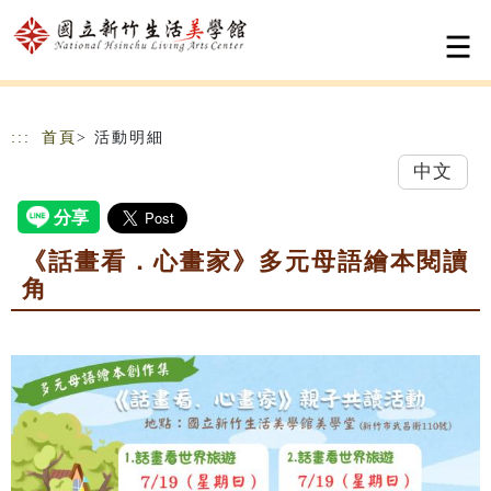
跳到主要內容
網站導覽
:::
首頁
> 活動明細
中文
《話畫看．心畫家》多元母語繪本閱讀
角