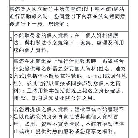
當您登入國立新竹生活美學館
(
以下稱本館
)
網站
進行活動報名時，您同意以下內容並於勾選同意
後進行下一步。您瞭解：
本館取得您的個人資料，在「個人資料保護
1
法」與相關法令之規範下，蒐集、處理及利用
.
您的個人資料。
當您在本館網站上進行活動報名時，系統將會
請您提供報名所需之必要個人資料
(
姓名、連絡
2
方式
(
包括但不限於電話號碼、
e-mail
或居住地
.
址
)
、或其他得以直接或間接識別您個人之資
料
)
；且將用於本館活動線上報名之身份確認、
聯
繫、訊息通知及相關公告之用。
若您所提供之個人資料，經檢舉或本館發現不
3
足以確認您的身分真實性或其他個人資料冒
.
用、盜用、資料不實等情形，本館有權暫時停
止或終止提供對您的服務或您應享之權利。