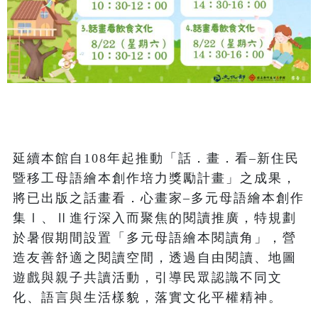
延續本館自108年起推動「話．畫．看–新住民
暨移工母語繪本創作培力獎勵計畫」之成果，
將已出版之話畫看．心畫家–多元母語繪本創作
集Ⅰ、Ⅱ進行深入而聚焦的閱讀推廣，特規劃
於暑假期間設置「多元母語繪本閱讀角」，營
造友善舒適之閱讀空間，透過自由閱讀、地圖
遊戲與親子共讀活動，引導民眾認識不同文
化、語言與生活樣貌，落實文化平權精神。