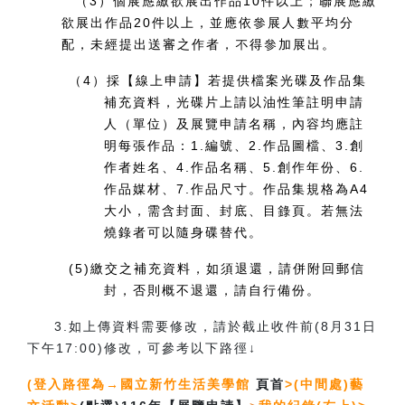
（3）個展應繳欲展出作品
10
件以上；聯展應繳
欲展出作品
20
件以上，並應依參展人數平均分
配，未經提出送審之作者，不得參加展出。
（4）採【線上申請】若提供檔案光碟及作品集
補充資料，光碟片上請以油性筆註明申請
人（單位）及展覽申請名稱，內容均應註
明每張作品：
1.
編號、
2.
作品圖檔、
3.
創
作者姓名、
4.
作品名稱、
5.
創作年份、
6.
作品媒材、
7.
作品尺寸。作品集規格為A4
大小，需含封面、封底、目錄頁。若無法
燒錄者可以隨身碟替代。
(5)繳交之補充資料，如須退還，請併附回郵信
封，否則概不退還，請自行備份。
3.如上傳資料需要修改，請於截止收件前(8月31日
下午17:00)修改，可參考以下路徑↓
(登入路徑為→國立新竹生活美學館
頁首
>(中間處)藝