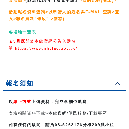
文活動>
(點選)116年【展覽申請】
>
我的紀錄(右上)>
活動報名資料查詢>以申請人的姓名與E-MAIL查詢>登
入>報名資料"修改" >儲存)
各場地一覽表
▲9
月底前
於本館官網公告入選名
單 https://www.nhclac.gov.tw/
報名須知
以
線上方式
上傳資料，完成各欄位填寫。
表格相關資料下載>本館官網/便民服務/下載專區
如有任何的欵問，請洽03-5263176分機209洪小姐