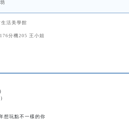
曦坊
竹生活美學館
63176分機205 王小姐
入）
入）
過年想玩點不一樣的你