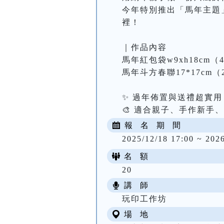
今年特別推出「馬年主題
裡！

｜作品內容

馬年紅包袋w9xh18cm（4
馬年斗方春聯17*17cm（
✨ 過年佈置與送禮超實用

🎨 適合親子、手作新手
報 名 期 間
2025/12/18 17:00 ~ 202
名 額
20
講 師
玩印工作坊
場 地