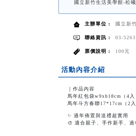
國立新竹生活美學館-松
主辦單位 :
國立新
聯絡資訊 :
03-52
票價說明 :
100元
活動內容介紹
｜作品內容
馬年紅包袋w9xh18cm（4
馬年斗方春聯17*17cm（2
✨ 過年佈置與送禮超實用
🎨 適合親子、手作新手、