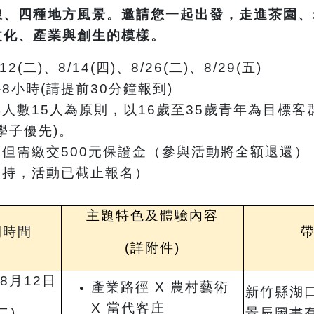
線、四種地方風景。邀請您一起出發，走進茶園、
文化、產業與創生的模樣。
(二)、8/14(四)、8/26(二)、8/29(五)
8小時(請提前30分鐘報到)
人數15人為原則，以16歲至35歲青年為目標客
學子優先)。
但需繳交500元保證金（參與活動將全額退還）
支持，活動已截止報名）
主題特色及體驗內容
期時間
帶
(詳附件)
8月12日
產業路徑 X 農村藝術
新竹縣湖
X 當代客庄
二)
景辰圖書