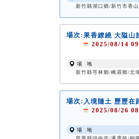
新竹縣湖口鄉/新竹市香
場次:
果香繚繞 大隘山
2025/08/14 09
場 地
新竹縣芎林鄉/峨眉鄉/北
場次:
入境隨土 歷歷在
2025/08/26 08
場 地
苗栗縣頭份市/通霄鎮/銅