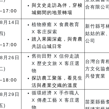
與文史走訪為伴，穿梭
合有限公
–17:00
城鄉間的地景轉場
8月14日
植物療癒 X 食農教育
新竹縣芎
X 客庄探索
四)
姑姑的家
踏入果園深處，與青農
公司
–17:00
共話山城日常
舊街田野 X 信仰走讀
8月26日
台灣台青
X 歷史文旅 X 客庄選
二)
方文化協
物
共發實業
探訪農工聚落，看見生
–18:00
活與產業交織的溫度
循環經濟 X 手作職人
8月29日
X 傳產工藝 X 客庄選
苗栗縣藝
五)
物