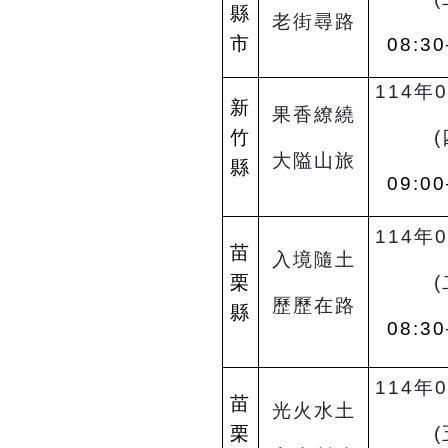
縣
老街尋路
市
08:30
114
年0
新
果香繚繞
竹
(
大隘山旅
縣
09:00
114
年0
苗
入境隨土
栗
(
歷歷在路
縣
08:30
114
年0
苗
光火水土
栗
(