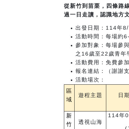
從新竹到苗栗，四條路
過一日走讀，認識地方
出發日期：114年8/12
活動時間：每場約6-
參加對象：每場參與
之16歲至22歲青年
活動費用：免費參加
報名連結：（謝謝
活動場次：
區
遊程主題
日
域
114
年0
新
透視山海
竹
(