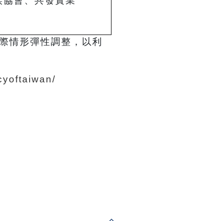
族協會、共發實業
際情形彈性調整，以利
cyoftaiwan/