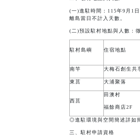
(一)進駐時間：115年9月1
離島當日不計入天數。
(二)預設駐村地點與人數：徵
駐村島嶼
住宿地點
南竿
大梅石創生共
東莒
大浦聚落
田澳村
西莒
福餘商店2F
◎進駐環境與空間簡述詳如
三、駐村申請資格