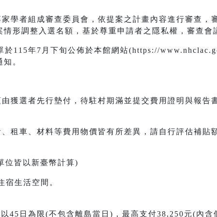
聘專家學者組成審查委員會，依提案之計畫內容進行審查，
案情形調整入選名額，基於尊重申請者之隱私權，審查會
15年7月下旬公佈於本館網站(https://www.nhclac.
通知。
用須由獲選者先行墊付，待駐村期滿並提交費用證明與報告
餐食、租車、材料等費用物價皆有所差異，請自行評估補貼
用單位皆以新臺幣計算)
住宿生活空間。
以45日為限(不包含離島當日)，最高支付38,250元(內