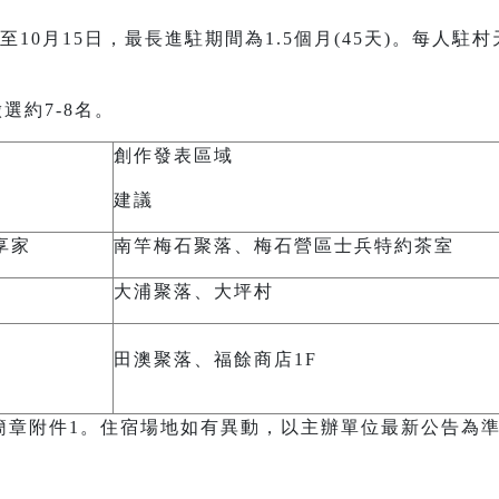
日至10月15日，最長進駐期間為1.5個月(45天)。每人駐
選約7-8名。
創作發表區域
建議
享家
南竿梅石聚落、梅石營區士兵特約茶室
大浦聚落、大坪村
田澳聚落、福餘商店1F
簡章附件1。住宿場地如有異動，以主辦單位最新公告為