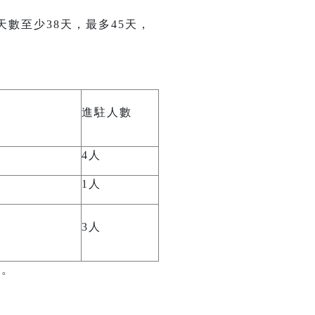
村天數至少38天，最多45天，
進駐人數
4人
1人
3人
準。