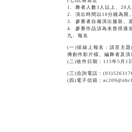
(七)比賽規定
1. 舞者⼈數3⼈以上、2
2. 演出時間以10分鐘為限
3. 參賽者⾃備演出服裝
4. 參賽作品須為未曾得
九、報名
(⼀)採線上報名：請至主
傳創作影⽚檔、編舞者及演出
(⼆)收件⽇期：115年5⽉
(三)洽詢電話：(03)52631
(四)電⼦信箱：ac209@nhcla