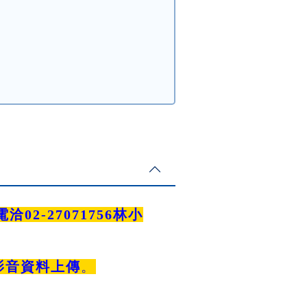
2-27071756林小
影音資料上傳
。