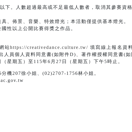
0⼈以下。⼈數超過最⾼或不⾜最低⼈數者，取消其參賽資
。
、道具、佈景、⾳樂、特效燈光；本活動僅提供基本燈光。
過全國性以上公開⽐賽得獎之作品。
題網站
https://creativedance.culture.tw/
填寫線上報名資料
⼈員個⼈資料同意書(如附件D)、著作權授權同意書(如
1⽇（星期五）⾄115年6⽉27⽇（星期五）下午5時⽌。
76分機207徐⼩姐、(02)2707-1756林⼩姐。
c.gov.tw