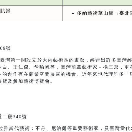
賦歸
多納藝術華山館→臺北
69號
，是臺灣第一間設立於大內藝術區的畫廊，經營出許多臺灣
白、王仁傑、詹喻帆等，臺灣前輩藝術家－楊三郎，更在
生的創作有在商業空間展露的機會。近年來也代理許多「
展覽及參加藝術博覽會。
二段340號
瑪拉雅當代藝術：不丹、尼泊爾等重要藝術家，及臺灣當