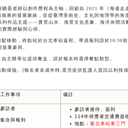
驎晏老師以創作歷程為主軸，回顧自 2021 年《海邊走走
》三檔個展的發展脈絡，並從臺灣美術史、文化與地理學的
系列作品主題——實景山水、海景文化意象、海洋休閒活
的實際經驗與心得。
接駁移動，終點站於台北車站返程。學員報到請於10:30
同放棄參與。
餐，由主辦單位提供餐盒．請於報名時選擇餐點類型。
活動保險。
(報名者未成年時,需另提供監護人資訊以利投保
工作事項
備註
參訪者
參訪者接待、簽到
114
年得獎者交通費簽
集合與報到
地點：
臺北車站東三門