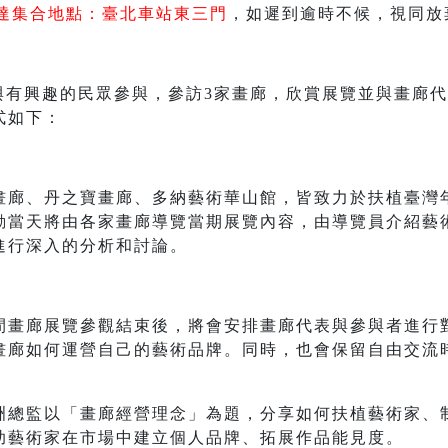
抵達集合地點：臺北車站東三門
，如遲到逾時不候，視同放
者與有興趣的民眾參與，參訪3家畫廊，欣賞展覽並與畫廊
式如下：
畫廊、丹之寶畫廊、多納藝術華山館，皆致力於扶植臺灣
動當天將由各家畫廊導覽當期展覽內容，由導覽員介紹藝
進行深入的分析和討論。
間畫廊展覽參觀結束後，將會安排畫廊代表與參與者進行
畫廊如何運營自己的藝術品牌。同時，也會保留自由交流
洲總監以「畫廊經營理念」為題，分享如何扶植藝術家、
助藝術家在市場中建立個人品牌、拓展作品能見度。