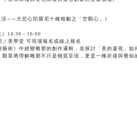
生活
大悲心陀羅尼十種相貌之「空觀心」》
——
14:30－16:00
館／美學堂 可現場報名或線上報名
覺藝術》中經變雕塑的創作邏輯，並探討「美的凝視」如
，觀眾將理解雕塑不只是物質呈現，更是一種祈禱與覺知