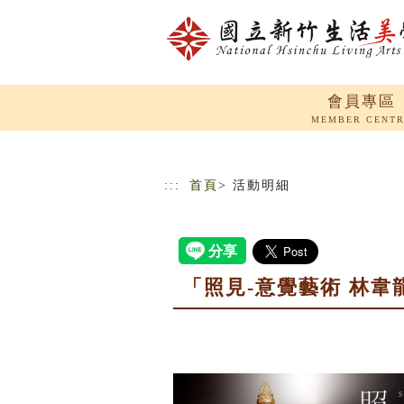
跳到主要內容
網站導覽
會員專區
MEMBER CENT
:::
首頁
> 活動明細
「照見-意覺藝術 林韋龍（宇