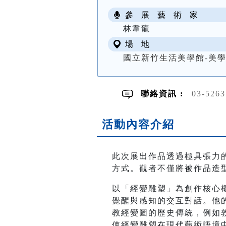
參 展 藝 術 家
林韋龍
場 地
國立新竹生活美學館-美
聯絡資訊 :
03-526
活動內容介紹
此次展出作品透過極具張力
方式。觀者不僅將被作品造
以「經變雕塑」為創作核心
覺醒與感知的交互對話。他
教經變圖的歷史傳統，例如
使經變雕塑在現代藝術語境