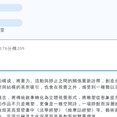
學堂
3176分機209
的構成，將重力、流動與靜止之間的關係重新詮釋，創造
型與結構的美所吸引，也會在視覺之外，感受到一種難以
概念，將傳統敘事轉化為立體視覺形式，將雕塑從形象提
的作品不只是雕塑，更像是一種空間詩，一場靜默而深層
敦煌莫高窟壁畫中《法華經變》《維摩詰經變》等。藝術
中，呈現出極具文化深度與造形創新的雙重價值。