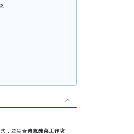
統
來式，並結合
傳統醃菜工作坊