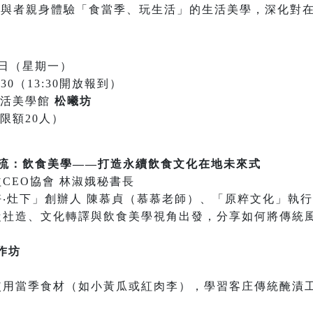
參與者親身體驗「食當季、玩生活」的生活美學，深化對
8日（星期一）
16:30（13:30開放報到）
生活美學館
松曦坊
限額20人）
交流：飲食美學——打造永續飲食文化在地未來式
CEO協會 林淑娥秘書長
‧灶下」創辦人 陳慕貞（慕慕老師）、「原粹文化」執行
社造、文化轉譯與飲食美學視角出發，分享如何將傳統
作坊
用當季食材（如小黃瓜或紅肉李），學習客庄傳統醃漬