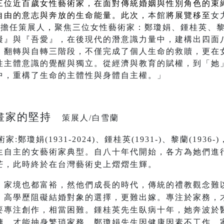
三位近百歲女性藝術家，在面對傳統婚姻與性別角色的束
自由的意志與奔放的生命能量。此次，
本館
將展覽移至
女
師擔任策展人
，
聚焦三位女性藝術家：鄭瓊娟、鍾桂英、
礙』與『吾愛』，在後現代的潛意識力量中，建構出四面
、翻轉與自轉三階段，不僅完成了個人生命的救贖，更在
性主體意識的覺醒與獨立。從經濟與教育的賦權，到「她
中，重構了生命的主體性與身體自主權。」
女畫家的堅持
策展人/白雪蘭
鄭瓊娟(1931-2024)、鍾桂英(1931-)、黎蘭(193
生自主的女藝術家典型。自八十年代開始，各方為她們進
芒，此時終於在台灣藝術史上熠熠生輝。
，家境也都富裕，然他們成長的時代，傳統的禮教觀念難
，高學歷阻礙結婚對象的選擇，更難出嫁。專注於家務，
要專注創作，相當困難。鍾桂英先生臥病十年，她奔波於
傭，才能抽身繁瑣家務，鄭瓊娟先生因健康因素不工作，