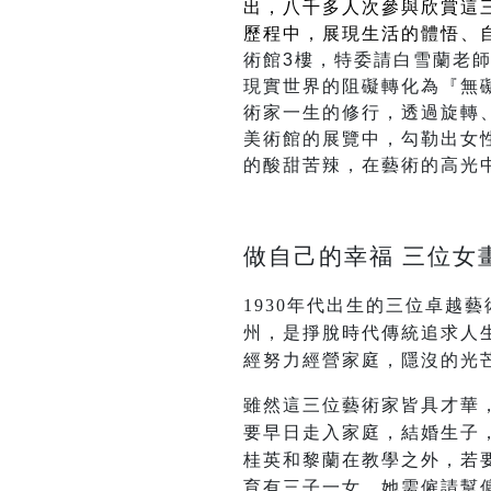
出，八千多人次參與欣賞這
歷程中，展現生活的體悟、
術館3樓，特委請白雪蘭老
現實世界的阻礙轉化為『無
術家一生的修行，透過旋轉
美術館的展覽中，勾勒出女
的酸甜苦辣，在藝術的高光
做自己的幸福 三位
1930
年代出生的三位卓越藝術家:
州，是掙脫時代傳統追求人
經努力經營家庭，隱沒的光
雖然這三位藝術家皆具才華
要早日走入家庭，結婚生子
桂英和黎蘭在教學之外，若
育有三子一女，她需僱請幫