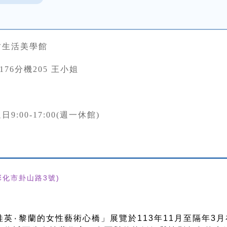
竹生活美學館
63176分機205 王小姐
9:00-17:00(週一休館)
彰化市卦山路3號)
桂英۰黎蘭的女性藝術心橋」展覽於113年11月至隔年3