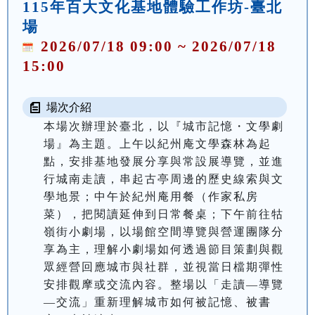
115年百大文化基地體驗工作坊-臺北
場
2026/07/18 09:00 ~ 2026/07/18
15:00
場次介紹
本場次辦理於臺北，以『城市記憶・文學劇
場』為主題。上午以紀州庵文學森林為起
點，安排基地發展分享與常設展導覽，並進
行城南走讀，串起古亭周邊的歷史線索與文
學地景；中午於紀州庵用餐（作家私房
菜），把閱讀延伸到日常餐桌；下午前往牯
嶺街小劇場，以場館空間導覽與營運團隊分
享為主，理解小劇場如何透過節目策劃與觀
眾經營回應城市與社群，並視當日檔期彈性
安排觀摩或交流內容。整場以「走讀—導覽
—交流」重新理解城市如何被記憶、被書