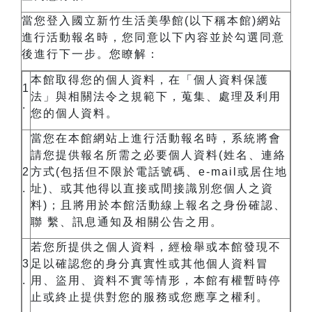
當您登入國立新竹生活美學館
(
以下稱本館
)
網站
進行活動報名時，您同意以下內容並於勾選同意
後進行下一步。您瞭解：
本館取得您的個人資料，在「個人資料保護
1
法」與相關法令之規範下，蒐集、處理及利用
.
您的個人資料。
當您在本館網站上進行活動報名時，系統將會
請您提供報名所需之必要個人資料
(
姓名、連絡
2
方式
(
包括但不限於電話號碼、
e-mail
或居住地
.
址
)
、或其他得以直接或間接識別您個人之資
料
)
；且將用於本館活動線上報名之身份確認、
聯
繫、訊息通知及相關公告之用。
若您所提供之個人資料，經檢舉或本館發現不
3
足以確認您的身分真實性或其他個人資料冒
.
用、盜用、資料不實等情形，本館有權暫時停
止或終止提供對您的服務或您應享之權利。