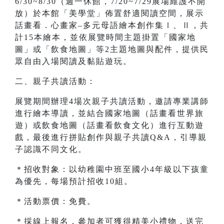
6/30~8/30（週一休館，7/20~7/29展場維護不開
放）於本館「美學堂」佈置舒適閱讀空間，展示
話畫看．心畫家–多元母語繪本創作集Ⅰ、Ⅱ，共
計15本繪本，並依展覽時間主題掛置「國家地
圖」或「飲食地圖」等2主題地圖與配件，提供民
眾自由入場閱讀及黏貼遊玩。
二、親子共讀活動：
展覽期間辦理4場次親子共讀活動，邀請專業講師
進行繪本導讀，並結合國家地圖（話畫看世界旅
遊）或飲食地圖（話畫看飲食文化）進行互動遊
戲，最後進行拼貼創作與親子共讀Q&A，引導親
子認識不同文化。
＊招收對象：以幼稚園中班至國小4年級以下孩童
為優先，每場預計招收10組。
＊活動票價：免費。
＊採線上報名，參加者可獲得精美小禮物，送完