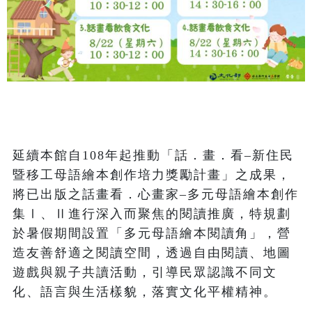
延續本館自108年起推動「話．畫．看–新住民
暨移工母語繪本創作培力獎勵計畫」之成果，
將已出版之話畫看．心畫家–多元母語繪本創作
集Ⅰ、Ⅱ進行深入而聚焦的閱讀推廣，特規劃
於暑假期間設置「多元母語繪本閱讀角」，營
造友善舒適之閱讀空間，透過自由閱讀、地圖
遊戲與親子共讀活動，引導民眾認識不同文
化、語言與生活樣貌，落實文化平權精神。