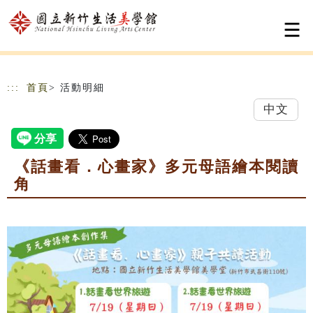
跳到主要內容
網站導覽
:::
首頁
> 活動明細
中文
《話畫看．心畫家》多元母語繪本閱讀
角