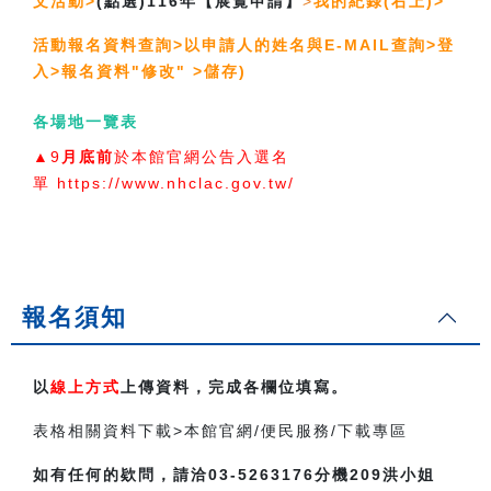
文活動>
(點選)116年【展覽申請】
>
我的紀錄(右上)>
活動報名資料查詢>以申請人的姓名與E-MAIL查詢>登
入>報名資料"修改" >儲存)
各場地一覽表
▲9
月底前
於本館官網公告入選名
單 https://www.nhclac.gov.tw/
報名須知
以
線上方式
上傳資料，完成各欄位填寫。
表格相關資料下載>本館官網/便民服務/下載專區
如有任何的欵問，請洽03-5263176分機209洪小姐