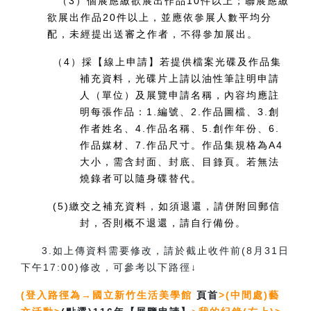
（3）個展應繳欲展出作品
10
件以上；聯展應繳
欲展出作品
20
件以上，並應依參展人數平均分
配，未經提出送審之作者，不得參加展出。
（4）採【線上申請】若提供檔案光碟及作品集
補充資料，光碟片上請以油性筆註明申請
人（單位）及展覽申請名稱，內容均應註
明每張作品：
1.
編號、
2.
作品圖檔、
3.
創
作者姓名、
4.
作品名稱、
5.
創作年份、
6.
作品媒材、
7.
作品尺寸。作品集規格為A4
大小，需含封面、封底、目錄頁。若無法
燒錄者可以隨身碟替代。
(5)繳交之補充資料，如須退還，請併附回郵信
封，否則概不退還，請自行備份。
3.如上傳資料需要修改，請於截止收件前(8月31日
下午17:00)修改，可參考以下路徑↓
(登入路徑為→國立新竹生活美學館
頁首
>(中間處)藝