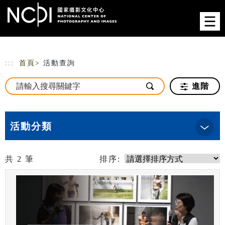
跳到主要內容
網站導覽
:::
首頁
> 活動查詢
進階
活動分類
共
2
筆
排序: