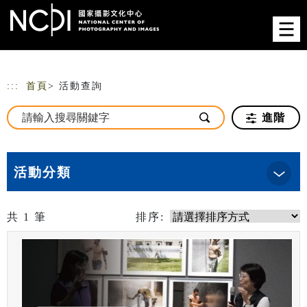
跳到主要內容
網站導覽
:::
首頁
> 活動查詢
進階
活動分類
共
1
筆
排序: