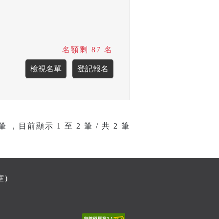
名額剩 87 名
筆 ，目前顯示
1
至
2
筆 / 共 2 筆
室)