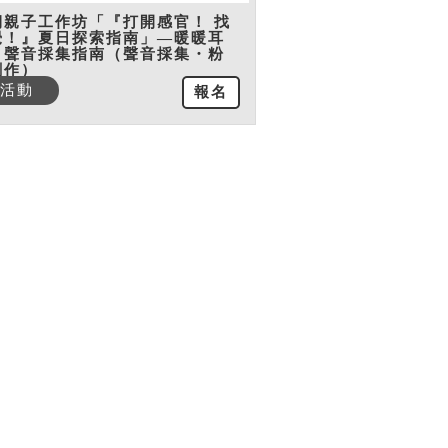
期親子工作坊「『打開感官！ 找
覺！』夏日探索指南」—暖暖耳
：聲音採集指南（聲音採集・粉
創作）
活動
報名