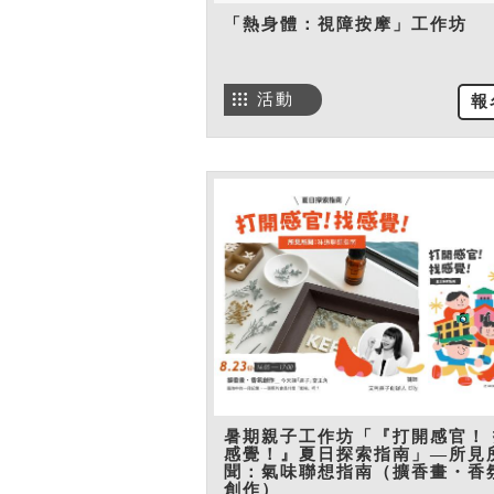
「熱身體：視障按摩」工作坊
活動
報
暑期親子工作坊「『打開感官！ 
感覺！』夏日探索指南」—所見
聞：氣味聯想指南（擴香畫・香
創作）