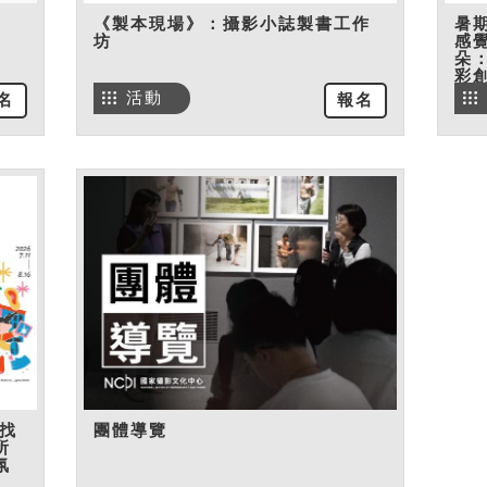
《製本現場》：攝影小誌製書工作
暑
坊
感
朵
彩
活動
名
報名
找
團體導覽
所
氛